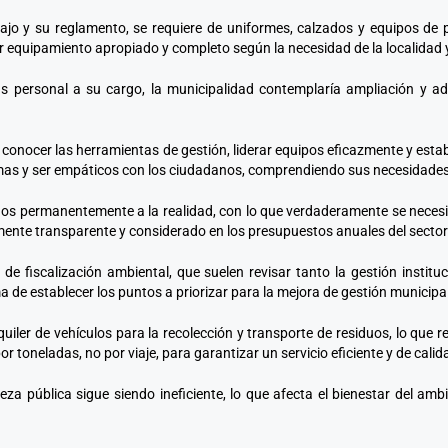
ajo y su reglamento, se requiere de uniformes, calzados y equipos de p
r equipamiento apropiado y completo según la necesidad de la localidad 
más personal a su cargo, la municipalidad contemplaría ampliación y a
 conocer las herramientas de gestión, liderar equipos eficazmente y estab
emas y ser empáticos con los ciudadanos, comprendiendo sus necesidades
izados permanentemente a la realidad, con lo que verdaderamente se nece
mente transparente y considerado en los presupuestos anuales del sector 
de fiscalización ambiental, que suelen revisar tanto la gestión instit
de establecer los puntos a priorizar para la mejora de gestión municipal
quiler de vehículos para la recolección y transporte de residuos, lo que 
r toneladas, no por viaje, para garantizar un servicio eficiente y de calid
pieza pública sigue siendo ineficiente, lo que afecta el bienestar del 