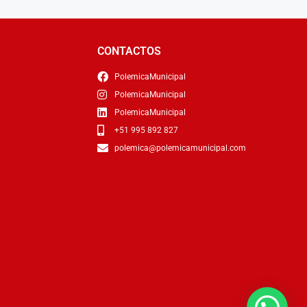
CONTACTOS
PolemicaMunicipal
PolemicaMunicipal
PolemicaMunicipal
+51 995 892 827
polemica@polemicamunicipal.com