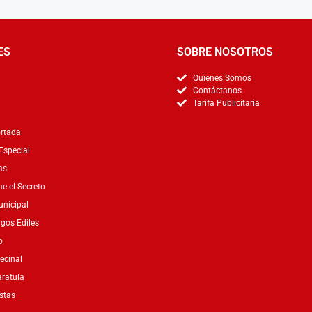
ES
SOBRE NOSOTROS
Quienes Somos
Contáctanos
Tarifa Publicitaria
rtada
Especial
as
 el Secreto
nicipal
gos Ediles
o
ecinal
ratula
stas