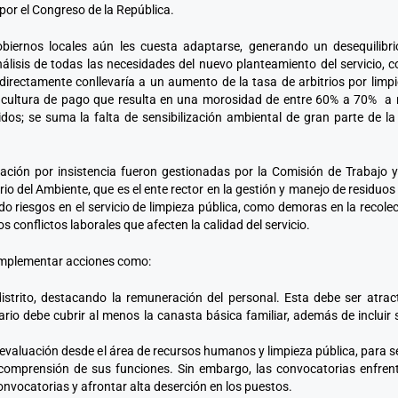
por el Congreso de la República.
iernos locales aún les cuesta adaptarse, generando un desequilibri
nálisis de todas las necesidades del nuevo planteamiento del servicio
irectamente conllevaría a un aumento de la tasa de arbitrios por limpi
a cultura de pago que resulta en una morosidad de entre 60% a 70% a niv
idos; se suma la falta de sensibilización ambiental de gran parte de 
bación por insistencia fueron gestionadas por la Comisión de Trabajo 
rio del Ambiente, que es el ente rector en la gestión y manejo de residuos 
ado riesgos en el servicio de limpieza pública, como demoras en la recole
s conflictos laborales que afecten la calidad del servicio.
 implementar acciones como:
strito, destacando la remuneración del personal. Esta debe ser atrac
rio debe cubrir al menos la canasta básica familiar, además de incluir s
 evaluación desde el área de recursos humanos y limpieza pública, para se
comprensión de sus funciones. Sin embargo, las convocatorias enfrent
convocatorias y afrontar alta deserción en los puestos.