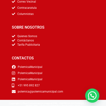
Correo Vecinal
Contracaratula
Columnistas
SOBRE NOSOTROS
Quienes Somos
Contáctanos
Tarifa Publicitaria
CONTACTOS
PolemicaMunicipal
PolemicaMunicipal
PolemicaMunicipal
+51 995 892 827
polemica@polemicamunicipal.com
Copyright © Plus Comunicación Integral EIRL - EMPRESA EDITORA DE "POLEMICA
MUNICIPAL - Todos los Derechos Reservados 2022