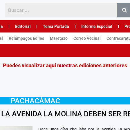
la
Editorial
Tema Portada
Informe Especial
Pr
al
Relámpagos Ediles
Maretazo
Correo Vecinal
Contracarat
Puedes visualizar aquí nuestras ediciones anteriores
PACHACÁMAC
 LA AVENIDA LA MOLINA DEBEN SER 
Hace unos días circulaba por la avenida La Mol