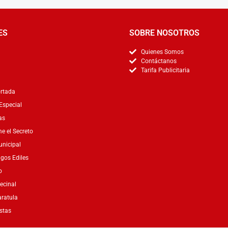
ES
SOBRE NOSOTROS
Quienes Somos
Contáctanos
Tarifa Publicitaria
rtada
Especial
as
 el Secreto
nicipal
gos Ediles
o
ecinal
ratula
stas