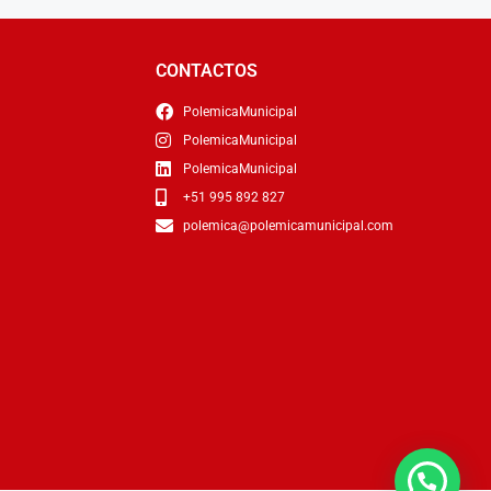
CONTACTOS
PolemicaMunicipal
PolemicaMunicipal
PolemicaMunicipal
+51 995 892 827
polemica@polemicamunicipal.com