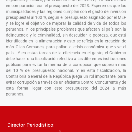
en comparación con el presupuesto del 2023. Esperemos que las
municipalidades y las regiones cumplan con el gasto de inversión
presupuestal al 100 %, según el presupuesto asignado por el MEF
y se logre el objetivo de mejorar la calidad de vida de todos los
peruanos. Y los principales problemas que afectan al país son la
delincuencia y la criminalidad, sin descuidar la pobreza, que está
identificada en la alimentación y esto se refleja en la creación de
más Ollas Comunes, para paliar la crisis económica que vive el
país. Y en estas tareas de la eficiencia en el gasto, el Gobierno
debe hacer una fiscalización efectiva a las diferentes instituciones
públicas para evitar la merma de la corrupción que superan más
del 10 % del presupuesto nacional. Y en esta fiscalización, la
Contraloría General de la República juega un rol importante, para
evitar corrupción a través de un eficiente Control Concurrente y de
esta forma llegar con este presupuesto del 2024 a más
peruanos.
Director Periodístico: