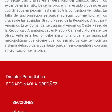
consecuencias graves en el desarrollo del tránsito. Según los
expertos en tránsito, los semáforos en mal estado o que no están
coordinados empeoran hasta en 30% la congestión vehicular. La
falta de sincronización se puede apreciar, por ejemplo, en los
cruces de las avenidas Grau y Paseo de la República, Arequipa y
Angamos Este; Comandante Espinar y Angamos Oeste, Paseo de
la República y Aramburu, Javier Prado y Canaval y Moreyra, entre
otras. Ante este hecho, debe existir una ordenanza municipal
metropolitana que ordene que los semáforos cuenten con un
sistema definido para que luego puedan ser compatibles con una
sincronización semafórica.
Director Periodístico:
EDGARD NAOLA ORDOÑEZ
SECCIONES