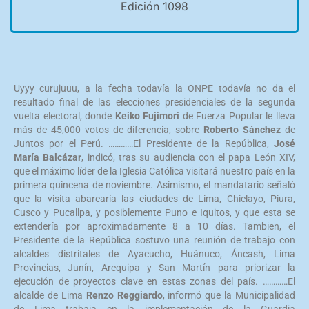
Edición 1098
Uyyy curujuuu, a la fecha todavía la ONPE todavía no da el
resultado final de las elecciones presidenciales de la segunda
vuelta electoral, donde
Keiko Fujimori
de Fuerza Popular le lleva
más de 45,000 votos de diferencia, sobre
Roberto Sánchez
de
Juntos por el Perú. …………El Presidente de la República,
José
María Balcázar
, indicó, tras su audiencia con el papa León XIV,
que el máximo líder de la Iglesia Católica visitará nuestro país en la
primera quincena de noviembre. Asimismo, el mandatario señaló
que la visita abarcaría las ciudades de Lima, Chiclayo, Piura,
Cusco y Pucallpa, y posiblemente Puno e Iquitos, y que esta se
extendería por aproximadamente 8 a 10 días. Tambien, el
Presidente de la República sostuvo una reunión de trabajo con
alcaldes distritales de Ayacucho, Huánuco, Áncash, Lima
Provincias, Junín, Arequipa y San Martín para priorizar la
ejecución de proyectos clave en estas zonas del país. …………El
alcalde de Lima
Renzo Reggiardo
, informó que la Municipalidad