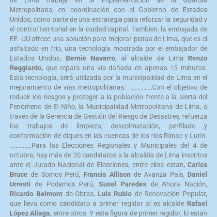
de Lima trabaja en la implementación de la Guardia
Metropolitana, en coordinación con el Gobierno de Estados
Unidos, como parte de una estrategia para reforzar la seguridad y
el control territorial en la ciudad capital. Tambien, la embajada de
EE. UU ofrece una solución para mejorar pistas de Lima, que es el
asfaltado en frio, una tecnología mostrada por el embajador de
Estados Unidos,
Bernie Navarro
, al alcalde de Lima
Renzo
Reggiardo
, que repara una vía dañada en apenas 15 minutos.
Esta tecnología, será utilizada por la municipalidad de Lima en el
mejoramiento de vías metropolitanas. ……………Con el objetivo de
reducir los riesgos y proteger a la población frente a la alerta del
Fenómeno de El Niño, la Municipalidad Metropolitana de Lima, a
través de la Gerencia de Gestión del Riesgo de Desastres, refuerza
los trabajos de limpieza, descolmatación, perfilado y
conformación de diques en las cuencas de los ríos Rímac y Lurín.
……………Para las Elecciones Regionales y Municipales del 4 de
octubre, hay más de 20 candidatos a la alcaldía de Lima inscritos
ante el Jurado Nacional de Elecciones, entre ellos están,
Carlos
Bruce
de Somos Perú,
Francis Allison
de Avanza País,
Daniel
Urresti
de Podemos Perú,
Susel Paredes
de Ahora Nación,
Ricardo Belmont
de Obras,
Luis Rubio
de Renovación Popular,
que lleva como candidato a primer regidor al ex alcalde
Rafael
López Aliaga
, entre otros. Y esta figura de primer regidor, lo están