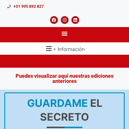
+51 995 892 827
+ Información
Puedes visualizar aquí nuestras ediciones
anteriores
GUARDAME
EL
SECRETO