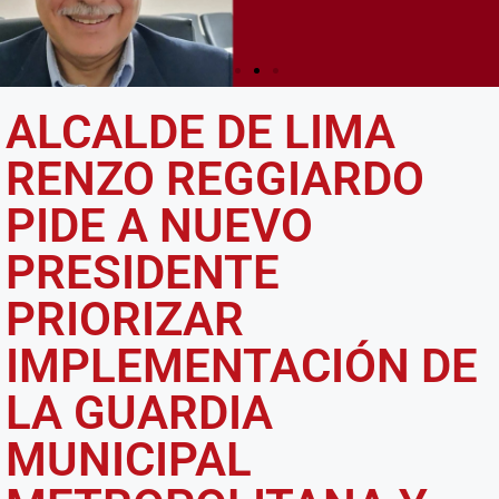
ALCALDE DE LIMA
CALLAO, SERÁ LA CIUDAD LOGÍSTICA
MÁS IMPORTANTE DEL PERÚ Y DE
RENZO REGGIARDO
AMÉRICA DEL SUR
Ver más
PIDE A NUEVO
PRESIDENTE
PRIORIZAR
IMPLEMENTACIÓN DE
LA GUARDIA
MUNICIPAL