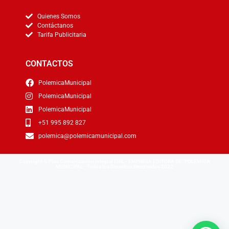
Quienes Somos
Contáctanos
Tarifa Publicitaria
CONTACTOS
PolemicaMunicipal
PolemicaMunicipal
PolemicaMunicipal
+51 995 892 827
polemica@polemicamunicipal.com
Copyright © Plus Comunicación Integral EIRL - EMPRESA EDITORA DE "POLEMICA
MUNICIPAL - Todos los Derechos Reservados 2022