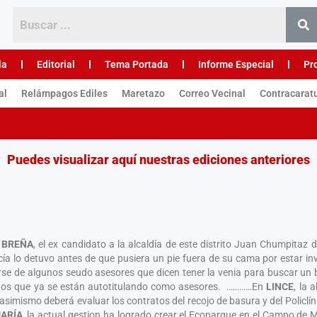
la
Editorial
Tema Portada
Informe Especial
Pr
al
Relámpagos Ediles
Maretazo
Correo Vecinal
Contracarat
Puedes visualizar aquí nuestras ediciones anteriores
n
BREÑA
, el ex candidato a la alcaldía de este distrito Juan Chumpitaz d
icía lo detuvo antes de que pusiera un pie fuera de su cama por estar i
irse de algunos seudo asesores que dicen tener la venia para buscar un
gunos que ya se están autotitulando como asesores. …………En
LINCE
, la 
asimismo deberá evaluar los contratos del recojo de basura y del Policlíni
ARÍA
, la actual gestion ha logrado crear el Ecoparque en el Campo de 