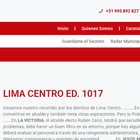
+51 995 892 827
Inicio
Quienes Somos
Caratu
Guardame el Secreto
Radar Municip
LIMA CENTRO ED. 1017
Iniciamos nuestro recorrido por los distritos de Lima Centro. …………E
convertirse en alcalde y también tenía otras aspiraciones. Pero la Pol
………En
LA VICTORIA
, el alcalde electo Rubén Cano, tendrá que sacud
problemas, debe hacer un buen filtro en su entorno, porque hay al
deberá evaluar al personal a través de una reingeniería administrativa, 
demostrar transparencia y principio de autoridad. ……………En
JESÚS M