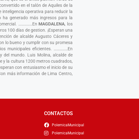
convertido en el talón de Aquiles de la
 inteligencia operativa para reducir la
to ha generado más ingresos para la
 Comercial. ……………En
MAGDALENA
, los
eros 100 días de gestion. ¡Esperan una
tención de alcalde Augusto Cáceres y
 con lo bueno y cumplir con su promesa
cios municipales eficientes. ……………En
 y del mundo. Luis Molina, alcalde de
te y la cultura 1200 metros cuadrados,
o esperan con entusiasmo el inicio de su
…Con más información de Lima Centro,
CONTACTOS
PolemicaMunicipal
PolemicaMunicipal