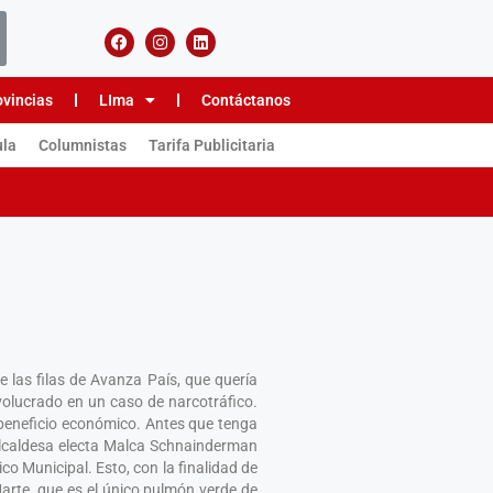
ovincias
LIma
Contáctanos
ula
Columnistas
Tarifa Publicitaria
e las filas de Avanza País, que quería
nvolucrado en un caso de narcotráfico.
 beneficio económico. Antes que tenga
alcaldesa electa Malca Schnainderman
co Municipal. Esto, con la finalidad de
Marte, que es el único pulmón verde de