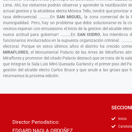
Lima. Ahí, los visitantes podrán observar y aprender la reutilización
actual gestion y la alcaldesa electa Mónica Tello, tendrá que priorizar
tasa delincuencial. …………En
SAN MIGUEL
, la zona comercial de la
municipalidad. Pero, hay un problema que debe solucionarse es la 
vecinos esperan con entusiasmo el inicio de la gestion del alcalde ele
nueva actitud para gobernar! …………En
SAN ISIDRO
, los miembros d
funcionarios involucrados en la supuesta organización criminal. ……
electoral. Porque en estos últimos años el distrito ha crecido com
MIRAFLORES
, el Monumental Palacio de las Artes de Miraflores abr
Miraflores y promotor del citado Palacio destacó que se trata de la sa
que integran la Sala Luis Miró Quesada Garland y el primer piso del 
gestión del alcalde electo Carlos Bruce y que anule a las grúas qu
retornamos la próxima edición.
SECCION
Inicio
Director Periodístico:
Caratula
EDGARD NAOLA ORDOÑEZ