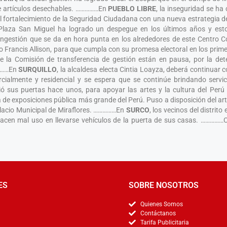
 de artículos desechables. ……………En
PUEBLO LIBRE
, la inseguridad se ha 
 el fortalecimiento de la Seguridad Ciudadana con una nueva estrategia de
 Plaza San Miguel ha logrado un despegue en los últimos años y es
congestión que se da en hora punta en los alrededores de este Centro
cto Francis Allison, para que cumpla con su promesa electoral en los prim
e la Comisión de transferencia de gestión están en pausa, por la de
…………En
SURQUILLO
, la alcaldesa electa Cintia Loayza, deberá continuar
ercialmente y residencial y se espera que se continúe brindando servi
ió sus puertas hace unos, para apoyar las artes y la cultura del Perú
la de exposiciones pública más grande del Perú. Puso a disposición del ar
Palacio Municipal de Miraflores. ……………En
SURCO
, los vecinos del distrit
e hacen mal uso en llevarse vehículos de la puerta de sus casas. …………
ES
SOBRE NOSOTROS
Quienes Somos
Contáctanos
Tarifa Publicitaria