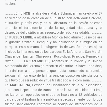
nación.
……………En
LINCE
, la alcaldesa Malca Schnaiderman celebró el 87
aniversario de la creación de su distrito con actividades cívicas,
culturales y artísticas y en su discurso en la sesión solemne
anunció el fortalecimiento de la seguridad ciudadana y el
despegue del distrito más seguro, ordenado y saludable. ……………
En
PUEBLO LIBRE
, la alcaldesa Mónica Tello afirmó que no bajará
la guardia frente al Dengue y ha anunciado la fumigación de
parques. Esta semana, la subgerencia de Gestión Ambiental, ha
iniciado la intervención de los parques Zoila Amoretti, San Martín,
Chavín de Huantar, Olavegoya, Rospigliosi, Príncipe, Kennedy y
Owen. …………En
SAN MIGUEL
, Agentes de la Policía y la Unidad
Motorizada del Serenazgo recorren el distrito. Y hace unos días,
intervinieron a una persona que había consumido sustancias
tóxicas, al momento de la intervención opuso resistencia por lo
que tuvo que ser reducido y fue trasladado a la comisaría. ……………
En
MAGDALENA
, Personal de Fiscalización de la Municipalidad,
junto con inspectores de transporte de la Municipalidad de Lima,
realizaron un operativo en el que se intervinó a 12 vehículos de
carga que utilizaban la vía pública inadecuadamente, por lo que
fueron sancionados conforme al código de infracciones de la