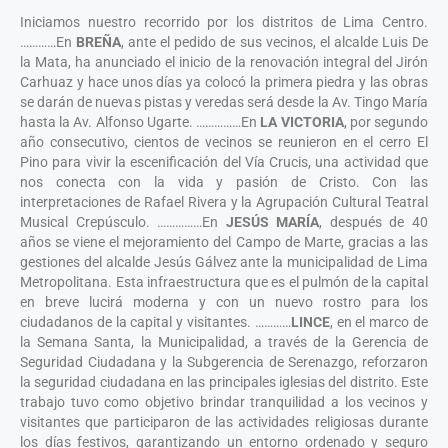
Iniciamos nuestro recorrido por los distritos de Lima Centro.
…………En
BREÑA
, ante el pedido de sus vecinos, el alcalde Luis De
la Mata, ha anunciado el inicio de la renovación integral del Jirón
Carhuaz y hace unos días ya colocó la primera piedra y las obras
se darán de nuevas pistas y veredas será desde la Av. Tingo María
hasta la Av. Alfonso Ugarte. ……………En
LA VICTORIA
, por segundo
año consecutivo, cientos de vecinos se reunieron en el cerro El
Pino para vivir la escenificación del Vía Crucis, una actividad que
nos conecta con la vida y pasión de Cristo. Con las
interpretaciones de Rafael Rivera y la Agrupación Cultural Teatral
Musical Crepúsculo. ……………En
JESÚS MARÍA
, después de 40
años se viene el mejoramiento del Campo de Marte, gracias a las
gestiones del alcalde Jesús Gálvez ante la municipalidad de Lima
Metropolitana. Esta infraestructura que es el pulmón de la capital
en breve lucirá moderna y con un nuevo rostro para los
ciudadanos de la capital y visitantes. …………
LINCE
, en el marco de
la Semana Santa, la Municipalidad, a través de la Gerencia de
Seguridad Ciudadana y la Subgerencia de Serenazgo, reforzaron
la seguridad ciudadana en las principales iglesias del distrito. Este
trabajo tuvo como objetivo brindar tranquilidad a los vecinos y
visitantes que participaron de las actividades religiosas durante
los días festivos, garantizando un entorno ordenado y seguro