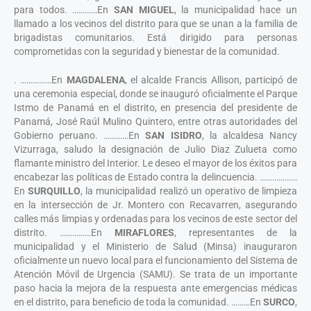
para todos. …………En
SAN MIGUEL
, la municipalidad hace un
llamado a los vecinos del distrito para que se unan a la familia de
brigadistas comunitarios. Está dirigido para personas
comprometidas con la seguridad y bienestar de la comunidad.
. ……………En
MAGDALENA
, el alcalde Francis Allison, participó de
una ceremonia especial, donde se inauguró oficialmente el Parque
Istmo de Panamá en el distrito, en presencia del presidente de
Panamá, José Raúl Mulino Quintero, entre otras autoridades del
Gobierno peruano. …………En
SAN ISIDRO
, la alcaldesa Nancy
Vizurraga, saludo la designación de Julio Diaz Zulueta como
flamante ministro del Interior. Le deseo el mayor de los éxitos para
encabezar las políticas de Estado contra la delincuencia. ………………
En
SURQUILLO
, la municipalidad realizó un operativo de limpieza
en la intersección de Jr. Montero con Recavarren, asegurando
calles más limpias y ordenadas para los vecinos de este sector del
distrito. ……………En
MIRAFLORES
, representantes de la
municipalidad y el Ministerio de Salud (Minsa) inauguraron
oficialmente un nuevo local para el funcionamiento del Sistema de
Atención Móvil de Urgencia (SAMU). Se trata de un importante
paso hacia la mejora de la respuesta ante emergencias médicas
en el distrito, para beneficio de toda la comunidad. ………En
SURCO
,