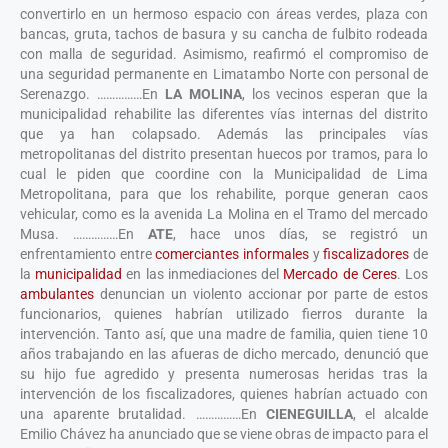
convertirlo en un hermoso espacio con áreas verdes, plaza con
bancas, gruta, tachos de basura y su cancha de fulbito rodeada
con malla de seguridad. Asimismo, reafirmó el compromiso de
una seguridad permanente en Limatambo Norte con personal de
Serenazgo. ……………En
LA MOLINA
, los vecinos esperan que la
municipalidad rehabilite las diferentes vías internas del distrito
que ya han colapsado. Además las principales vías
metropolitanas del distrito presentan huecos por tramos, para lo
cual le piden que coordine con la Municipalidad de Lima
Metropolitana, para que los rehabilite, porque generan caos
vehicular, como es la avenida La Molina en el Tramo del mercado
Musa. ……………En
ATE
, hace unos días, se registró un
enfrentamiento entre
comerciantes informales
y
fiscalizadores
de
la
municipalidad
en las inmediaciones del
Mercado de Ceres
. Los
ambulantes
denuncian un violento accionar por parte de estos
funcionarios, quienes habrían utilizado fierros durante la
intervención. Tanto así, que una madre de familia, quien tiene 10
años trabajando en las afueras de dicho mercado, denunció que
su hijo fue agredido y presenta numerosas heridas tras la
intervención de los fiscalizadores, quienes habrían actuado con
una aparente brutalidad. ……………En
CIENEGUILLA
, el alcalde
Emilio Chávez ha anunciado que se viene obras de impacto para el