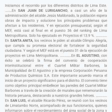
Iniciamos el recorrido por los diferentes distritos de Lima Este.
………En
SAN
JUAN DE LURIGANCHO
, a casi un año de la
administración del alcalde Jesús Maldonado, la población espera
obras de impacto y solucione los principales problemas que
afectan a los residentes. Y en ejecución presupuestal, según el
MEF, está casi al final en el puesto 36 del ranking de Lima
Metropolitana. Solo ha ejecutado en Proyectos el 13.9 %. ……………
En
SANTA ANITA
, los vecinos le piden al alcalde Olimpio Alegría,
que cumpla su promesa electoral de fortalecer la seguridad
ciudadana. Y según el MEF está en el puesto 31 de la ejecución de
proyectos en Lima Metropolitana. ……………En
EL AGUSTINO
, con
éxito se celebró la firma del convenio de cooperación
interinstitucional entre el Cuartel Militar Barbones, la
Municipalidad de El Agustino y la empresa Corporación Peruana
de Productos Químicos S.A. Este importante acuerdo marca el
inicio de un proyecto significativo para el distrito. El convenio tiene
como objetivo principal embellecer las paredes del Cuartel Militar
Barbones a través de la creación de murales que rememorarán la
historia peruana, destacando a nuestros grandes héroes. ……………
En
SAN
LUIS
, el alcalde Ricardo Pérez, se reunió con los vecinos
de Limatambo Norte, acompañado de sus funcionarios, quienes
informaron sobre el reordenamiento del área social de la zona y