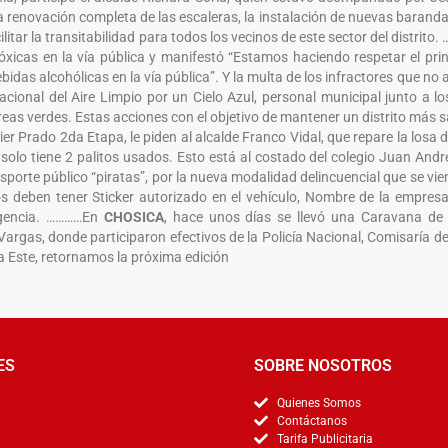
la renovación completa de las escaleras, la instalación de nuevas barand
litar la transitabilidad para todos los vecinos de este sector del distrit
xicas en la vía pública y manifestó “Estamos haciendo respetar el princ
idas alcohólicas en la vía pública”. Y la multa de los infractores que n
rnacional del Aire Limpio por un Cielo Azul, personal municipal junto a 
áreas verdes. Estas acciones con el objetivo de mantener un distrito más
er Prado 2da Etapa, le piden al alcalde Franco Vidal, que repare la losa
y solo tiene 2 palitos usados. Esto está al costado del colegio Juan An
orte público “piratas”, por la nueva modalidad delincuencial que se vie
s deben tener Sticker autorizado en el vehículo, Nombre de la empresa
rgencia. …………En
CHOSICA
, hace unos días se llevó una Caravana de
argas, donde participaron efectivos de la Policía Nacional, Comisaría d
 Este, retornamos la próxima edición
ES
SOBRE NOSOTROS
Quienes Somos
Contáctanos
Tarifa Publicitaria