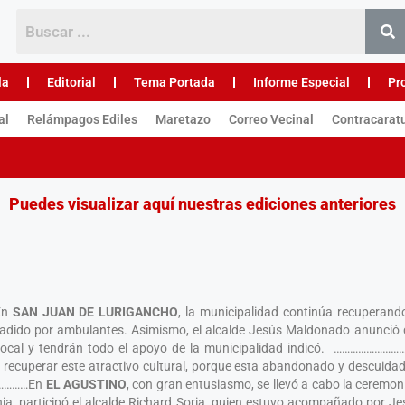
la
Editorial
Tema Portada
Informe Especial
Pr
al
Relámpagos Ediles
Maretazo
Correo Vecinal
Contracarat
Puedes visualizar aquí nuestras ediciones anteriores
…En
SAN JUAN DE LURIGANCHO
, la municipalidad continúa recuperand
invadido por ambulantes. Asimismo, el alcalde Jesús Maldonado anunció
local y tendrán todo el apoyo de la municipalidad indicó. …………………
 a recuperar este atractivo cultural, porque esta abandonado y descuida
 ……………En
EL AGUSTINO
, con gran entusiasmo, se llevó a cabo la ceremoni
a, participó el alcalde Richard Soria, quien estuvo acompañado por Jess