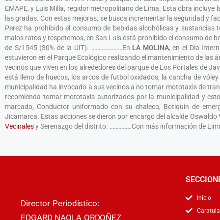
EMAPE, y Luis Milla, regidor metropolitano de Lima. Esta obra incluye 
las gradas. Con estas mejoras, se busca incrementar la seguridad y faci
Perez ha prohibido el consumo de bebidas alcohólicas y sustancias tó
malos ratos y respetemos, en San Luis está prohibido el consumo de beb
de S/1545 (30% de la UIT). …………………En
LA MOLINA
, en el Día Inte
estuvieron en el Parque Ecológico realizando el mantenimiento de las 
vecinos que viven en los alrededores del parque de Los Portales de Javi
está lleno de huecos, los arcos de futbol oxidados, la cancha de vóle
municipalidad ha invocado a sus vecinos a no tomar mototaxis de transp
recomienda tomar mototaxis autorizados por la municipalidad y esto
marcado, Conductor uniformado con su chaleco, Botiquín de eme
Jicamarca. Estas acciones se dieron por encargo del alcalde Oswaldo V
Vecinales
y Serenazgo del distrito. ……………Con más información de Lima
SECCION
Inicio
Director Periodístico:
Caratula
EDGARD NAOLA ORDOÑEZ