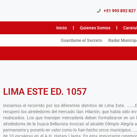
+51 995 892 827
Inicio
Quienes Somos
Caratu
Guardame el Secreto
Radar Municip
LIMA ESTE ED. 1057
Iniciamos el recorrido por los diferentes distritos de Lima Este. ……
recuperó los alrededores del mercado San Hilarión, que había sido 
reubicados. Los que manejan mercadería deben formalizarse en un 
alrededores de la huaca Bellavista invocan al alcalde Olimpio Alegría
permanente y ponerlo en valor como lo han hecho otros municipios.
de 10 escaleras en el A.H. Hatary Llaqta. En esta importante ceremoni