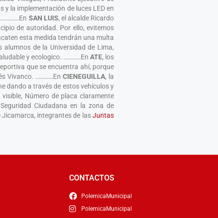
as y la implementación de luces LED en
o. ……………En
SAN
LUIS
, el alcalde Ricardo
ipio de autoridad. Por ello, evitemos
o acaten esta medida tendrán una multa
los alumnos de la Universidad de Lima,
 saludable y ecologico. …………En
ATE
, los
 deportiva que se encuentra ahí, porque
drés Vivanco. …………En
CIENEGUILLA
, la
ne dando a través de estos vehículos y
 visible, Número de placa claramente
 Seguridad Ciudadana en la zona de
e Jicamarca, integrantes de las
Juntas
CONTACTOS
PolemicaMunicipal
PolemicaMunicipal