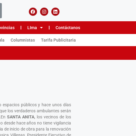
ovincias
LIma
Contáctanos
ula
Columnistas
Tarifa Publicitaria
o espacios públicos y hace unos días
 que los verdaderos ambulantes serán
……En
SANTA ANITA
, los vecinos de los
do desde hace años no tiene vigilancia
a de inicio de obra para la renovación
ica Villegas, Presidente Ejecutivo de