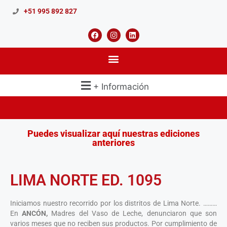
+51 995 892 827
+ Información
Puedes visualizar aquí nuestras ediciones
anteriores
LIMA NORTE ED. 1095
Iniciamos nuestro recorrido por los distritos de Lima Norte. ………
En
ANCÓN,
Madres del Vaso de Leche, denunciaron que son
varios meses que no reciben sus productos. Por cumplimiento de