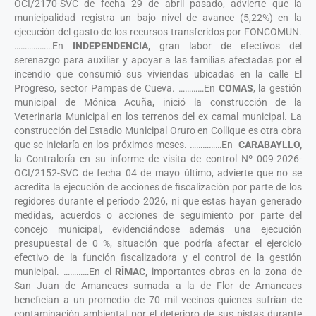
OCI/2170-SVC de fecha 29 de abril pasado, advierte que la
municipalidad registra un bajo nivel de avance (5,22%) en la
ejecución del gasto de los recursos transferidos por FONCOMUN.
………………En
INDEPENDENCIA,
gran labor de efectivos del
serenazgo para auxiliar y apoyar a las familias afectadas por el
incendio que consumió sus viviendas ubicadas en la calle El
Progreso, sector Pampas de Cueva. …………En
COMAS
, la gestión
municipal de Mónica Acuña, inició la construcción de la
Veterinaria Municipal en los terrenos del ex camal municipal. La
construcción del Estadio Municipal Oruro en Collique es otra obra
que se iniciaría en los próximos meses. ……………En
CARABAYLLO,
la Contraloría en su informe de visita de control Nº 009-2026-
OCI/2152-SVC de fecha 04 de mayo último, advierte que no se
acredita la ejecución de acciones de fiscalización por parte de los
regidores durante el periodo 2026, ni que estas hayan generado
medidas, acuerdos o acciones de seguimiento por parte del
concejo municipal, evidenciándose además una ejecución
presupuestal de 0 %, situación que podría afectar el ejercicio
efectivo de la función fiscalizadora y el control de la gestión
municipal. …………En el
RÎMAC,
importantes obras en la zona de
San Juan de Amancaes sumada a la de Flor de Amancaes
benefician a un promedio de 70 mil vecinos quienes sufrían de
contaminación ambiental por el deterioro de sus pistas durante