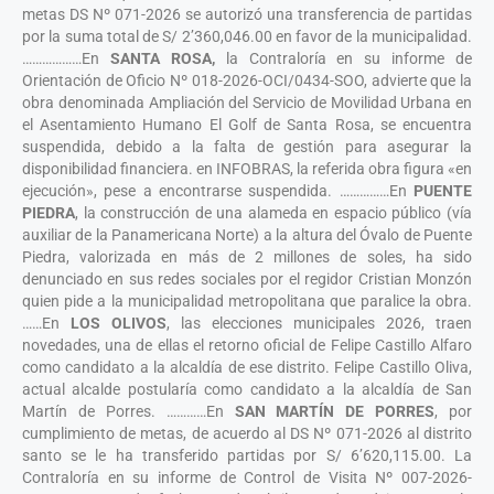
metas DS Nº 071-2026 se autorizó una transferencia de partidas
por la suma total de S/ 2’360,046.00 en favor de la municipalidad.
………………En
SANTA ROSA,
la Contraloría en su informe de
Orientación de Oficio Nº 018-2026-OCI/0434-SOO, advierte que la
obra denominada Ampliación del Servicio de Movilidad Urbana en
el Asentamiento Humano El Golf de Santa Rosa, se encuentra
suspendida, debido a la falta de gestión para asegurar la
disponibilidad financiera. en INFOBRAS, la referida obra figura «en
ejecución», pese a encontrarse suspendida. ……………En
PUENTE
PIEDRA
, la construcción de una alameda en espacio público (vía
auxiliar de la Panamericana Norte) a la altura del Óvalo de Puente
Piedra, valorizada en más de 2 millones de soles, ha sido
denunciado en sus redes sociales por el regidor Cristian Monzón
quien pide a la municipalidad metropolitana que paralice la obra.
……En
LOS OLIVOS
, las elecciones municipales 2026, traen
novedades, una de ellas el retorno oficial de Felipe Castillo Alfaro
como candidato a la alcaldía de ese distrito. Felipe Castillo Oliva,
actual alcalde postularía como candidato a la alcaldía de San
Martín de Porres. …………En
SAN MARTÍN DE PORRES
, por
cumplimiento de metas, de acuerdo al DS Nº 071-2026 al distrito
santo se le ha transferido partidas por S/ 6’620,115.00. La
Contraloría en su informe de Control de Visita Nº 007-2026-