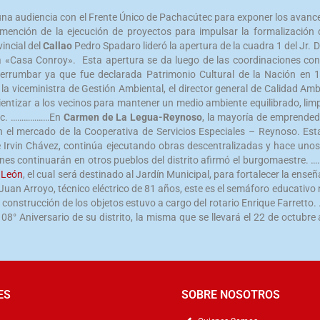
ió una audiencia con el Frente Único de Pachacútec para exponer los avanc
o mención de la ejecución de proyectos para impulsar la formalización
incial del
Callao
Pedro Spadaro lideró la apertura de la cuadra 1 del Jr. D
la «Casa Conroy». Esta apertura se da luego de las coordinaciones con e
e derrumbar ya que fue declarada Patrimonio Cultural de la Nación e
la viceministra de Gestión Ambiental, el director general de Calidad Am
ntizar a los vecinos para mantener un medio ambiente equilibrado, limpi
útec. ………………En
Carmen de La Legua-Reynoso
, la mayoría de emprended
el mercado de la Cooperativa de Servicios Especiales – Reynoso. Estas
de Irvin Chávez, continúa ejecutando obras descentralizadas y hace unos
ciones continuarán en otros pueblos del distrito afirmó el burgomaestre
 León
, el cual será destinado al Jardín Municipal, para fortalecer la ense
Juan Arroyo, técnico eléctrico de 81 años, este es el semáforo educativo 
la construcción de los objetos estuvo a cargo del rotario Enrique Farret
 108° Aniversario de su distrito, la misma que se llevará el 22 de octub
ES
SOBRE NOSOTROS