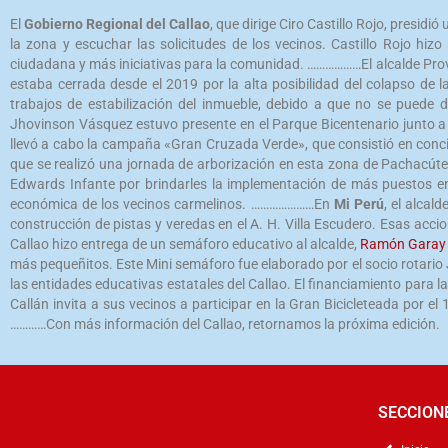
El
Gobierno Regional del Callao
, que dirige Ciro Castillo Rojo, presid
la zona y escuchar las solicitudes de los vecinos. Castillo Rojo hiz
ciudadana y más iniciativas para la comunidad. ………………El alcalde Prov
estaba cerrada desde el 2019 por la alta posibilidad del colapso de 
trabajos de estabilización del inmueble, debido a que no se pued
Jhovinson Vásquez estuvo presente en el Parque Bicentenario junto a 
llevó a cabo la campaña «Gran Cruzada Verde», que consistió en concie
que se realizó una jornada de arborización en esta zona de Pachac
Edwards Infante por brindarles la implementación de más puestos en 
económica de los vecinos carmelinos. …………………En
Mi Perú
, el alcal
construcción de pistas y veredas en el A. H. Villa Escudero. Esas ac
Callao hizo entrega de un semáforo educativo al alcalde,
Ramón Garay
más pequeñitos. Este Mini semáforo fue elaborado por el socio rotario 
las entidades educativas estatales del Callao. El financiamiento para 
Callán invita a sus vecinos a participar en la Gran Bicicleteada por el
…………Con más información del Callao, retornamos la próxima edición.
SECCION