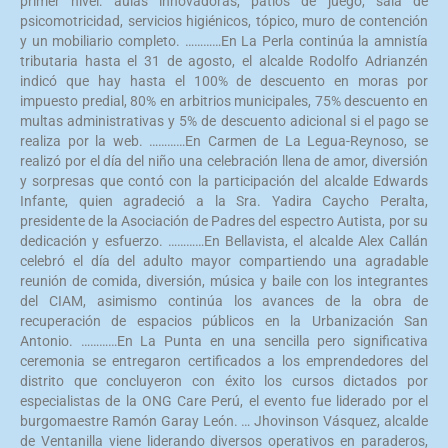
primer nivel: aulas innovadoras, patios de juego, sala de
psicomotricidad, servicios higiénicos, tópico, muro de contención
y un mobiliario completo. …………En La Perla continúa la amnistía
tributaria hasta el 31 de agosto, el alcalde Rodolfo Adrianzén
indicó que hay hasta el 100% de descuento en moras por
impuesto predial, 80% en arbitrios municipales, 75% descuento en
multas administrativas y 5% de descuento adicional si el pago se
realiza por la web. …………En Carmen de La Legua-Reynoso, se
realizó por el día del niño una celebración llena de amor, diversión
y sorpresas que contó con la participación del alcalde Edwards
Infante, quien agradeció a la Sra. Yadira Caycho Peralta,
presidente de la Asociación de Padres del espectro Autista, por su
dedicación y esfuerzo. …………En Bellavista, el alcalde Alex Callán
celebró el día del adulto mayor compartiendo una agradable
reunión de comida, diversión, música y baile con los integrantes
del CIAM, asimismo continúa los avances de la obra de
recuperación de espacios públicos en la Urbanización San
Antonio. …………En La Punta en una sencilla pero significativa
ceremonia se entregaron certificados a los emprendedores del
distrito que concluyeron con éxito los cursos dictados por
especialistas de la ONG Care Perú, el evento fue liderado por el
burgomaestre Ramón Garay León. … Jhovinson Vásquez, alcalde
de Ventanilla viene liderando diversos operativos en paraderos,