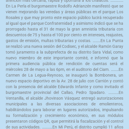
atención más cercana, rápida y oportuna a los chalacos. ……………
En La Perla el burgomaestre Rodolfo Adrianzén manifestó que se
vienen mejorando las veredas y áreas públicas en el parque Los
Rosales y que muy pronto este espacio público lucirá recuperado
al igual que el parque Confraternidad y asimismo indicó que se ha
prorrogado hasta el 31 de mayo la gran amnistía tributaria con
descuentos de 75 y hasta el 100 por ciento en intereses, reajustes,
gastos de emisión, multas tributarias y costas. ………En La Punta
se realizó una nueva sesión del Codisec, y el alcalde Ramón Garay
tomó juramento a la subprefecta de su distrito Sara Vidal, como
nuevo miembro de este importante comité, e informó que la
primera audiencia pública de rendición de cuentas será el
miércoles 28 de mayo a las 6pm, en el auditorio del Ciam. ………En
Carmen de La Legua-Reynoso, se inauguró la Bombonera, un
nuevo espacio deportivo en la Av. 28 de julio con Carrión y contó
con la presencia del alcalde Edwards Infante y como invitado el
burgomaestre provincial del Callao, Pedro Spadaro. …………En
Ventanilla, el alcalde Jhovinson Vásquez entregó autorizaciones
municipales a las diversas asociaciones de emolienteros,
habilitándolos para laborar en lugares autorizados, impulsando
su formalización y crecimiento económico, en sus módulos
presentaron códigos QR, que permitirá la fiscalización y el control
de sus actividades. …………En Mi Perú, el distrito cumplió 11 años