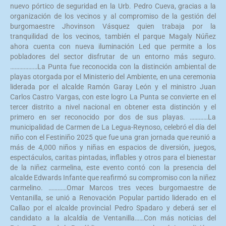
nuevo pórtico de seguridad en la Urb. Pedro Cueva, gracias a la
organización de los vecinos y al compromiso de la gestión del
burgomaestre Jhovinson Vásquez quien trabaja por la
tranquilidad de los vecinos, también el parque Magaly Núñez
ahora cuenta con nueva iluminación Led que permite a los
pobladores del sector disfrutar de un entorno más seguro.
………………La Punta fue reconocida con la distinción ambiental de
playas otorgada por el Ministerio del Ambiente, en una ceremonia
liderada por el alcalde Ramón Garay León y el ministro Juan
Carlos Castro Vargas, con este logro La Punta se convierte en el
tercer distrito a nivel nacional en obtener esta distinción y el
primero en ser reconocido por dos de sus playas. …………La
municipalidad de Carmen de La Legua-Reynoso, celebró el día del
niño con el Festiniño 2025 que fue una gran jornada que reunió a
más de 4,000 niños y niñas en espacios de diversión, juegos,
espectáculos, caritas pintadas, inflables y otros para el bienestar
de la niñez carmelina, este evento contó con la presencia del
alcalde Edwards Infante que reafirmó su compromiso con la niñez
carmelino. …………Omar Marcos tres veces burgomaestre de
Ventanilla, se unió a Renovación Popular partido liderado en el
Callao por el alcalde provincial Pedro Spadaro y deberá ser el
candidato a la alcaldía de Ventanilla……Con más noticias del