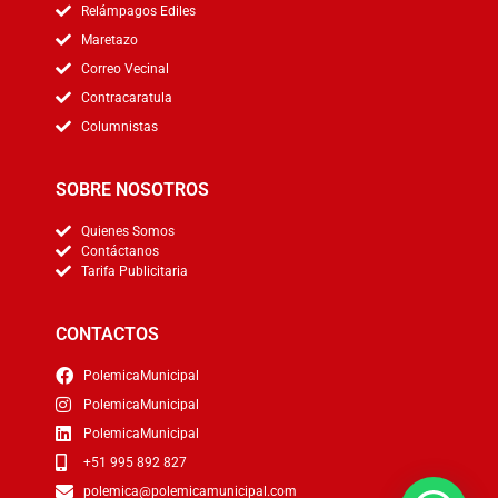
Relámpagos Ediles
Maretazo
Correo Vecinal
Contracaratula
Columnistas
SOBRE NOSOTROS
Quienes Somos
Contáctanos
Tarifa Publicitaria
CONTACTOS
PolemicaMunicipal
PolemicaMunicipal
PolemicaMunicipal
+51 995 892 827
polemica@polemicamunicipal.com