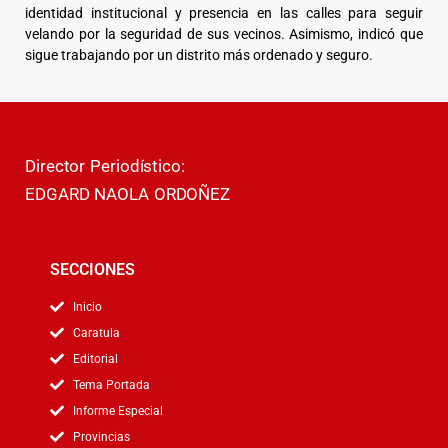
identidad institucional y presencia en las calles para seguir
velando por la seguridad de sus vecinos. Asimismo, indicó que
sigue trabajando por un distrito más ordenado y seguro.
Director Periodístico:
EDGARD NAOLA ORDOÑEZ
SECCIONES
Inicio
Caratula
Editorial
Tema Portada
Informe Especial
Provincias