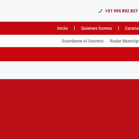
+51 995 892 827
Inicio
Quienes Somos
Caratu
Guardame el Secreto
Radar Municip