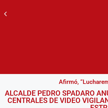
Afirmó, “Lucharem
CADENA PERPETUA PARA
ALCALDE PEDRO SPADARO ANU
EXTORCIONADORES Y AS
CENTRALES DE VIDEO VIGILA
ESTR