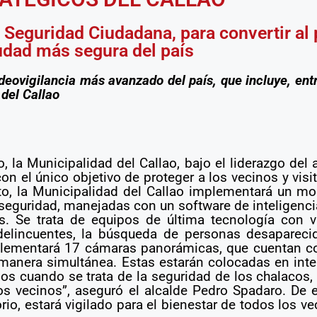
 Seguridad Ciudadana, para convertir al 
udad más segura del país
eovigilancia más avanzado del país, que incluye, entr
del Callao
llo, la Municipalidad del Callao, bajo el liderazgo del
n el único objetivo de proteger a los vecinos y visi
o, la Municipalidad del Callao implementará un mod
seguridad, manejadas con un software de inteligencia 
os. Se trata de equipos de última tecnología con 
 delincuentes, la búsqueda de personas desapareci
plementará 17 cámaras panorámicas, que cuentan c
 manera simultánea. Estas estarán colocadas en int
mos cuando se trata de la seguridad de los chalaco
ros vecinos”, aseguró el alcalde Pedro Spadaro. De 
io, estará vigilado para el bienestar de todos los vec