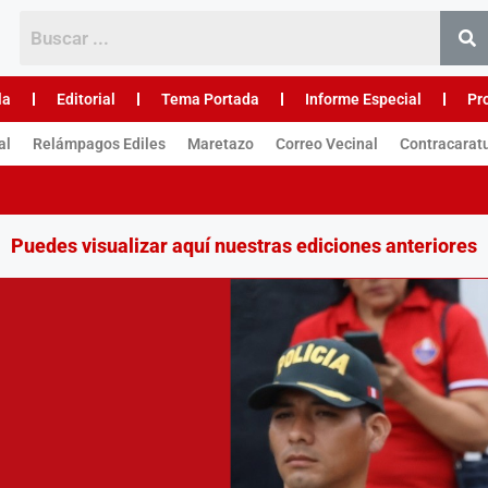
la
Editorial
Tema Portada
Informe Especial
Pr
al
Relámpagos Ediles
Maretazo
Correo Vecinal
Contracarat
Puedes visualizar aquí nuestras ediciones anteriores