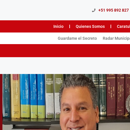
+51 995 892 827
Inicio
Quienes Somos
Caratu
Guardame el Secreto
Radar Municip