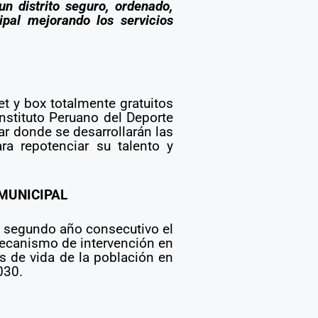
un distrito seguro, ordenado,
Ver más
pal mejorando los servicios
et y box totalmente gratuitos
Instituto Peruano del Deporte
ar donde se desarrollarán las
ra repotenciar su talento y
MUNICIPAL
r segundo año consecutivo el
 mecanismo de intervención en
es de vida de la población en
030.