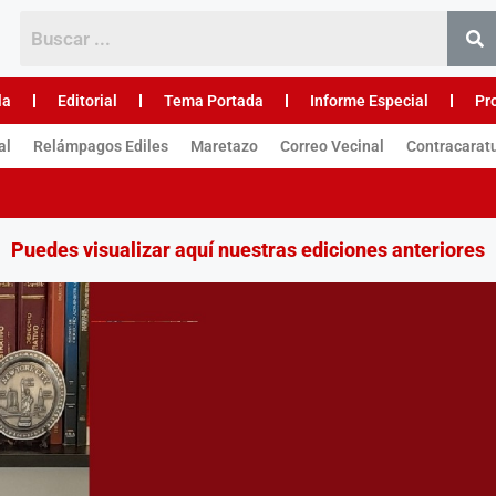
la
Editorial
Tema Portada
Informe Especial
Pr
al
Relámpagos Ediles
Maretazo
Correo Vecinal
Contracarat
Puedes visualizar aquí nuestras ediciones anteriores