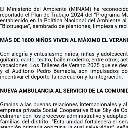
El Ministerio del Ambiente (MINAM) ha reconocido 
reportado el Plan de Trabajo 2024 del “Programa Mu
establecido en la Política Nacional del Ambiente al
“Biotrueque”, sembrado de plantones, limpieza y recic
MÁS DE 1600 NIÑOS VIVEN AL MÁXIMO EL VERAN
Con alegría y entusiasmo niños, niñas y adolescentes 
guitarra, canto, teatro, baile moderno, entre otros; 
vacaciones. Los Talleres de Verano 2025 que se desar
y el Auditorio Pedro Bernaola, son impulsados por
incentivar el deporte, la recreación y la integración.
NUEVA AMBULANCIA AL SERVICIO DE LA COMUNI
Gracias a las buenas relaciones internacionales y al
empresa privada Social Cooperative Blue Sky de Co
culminar con los procesos administrativo y adaptació
familias del distrito. “Esta unidad fortalecerá el s
atención primaria oportuna, la cual salva vidas”, señ