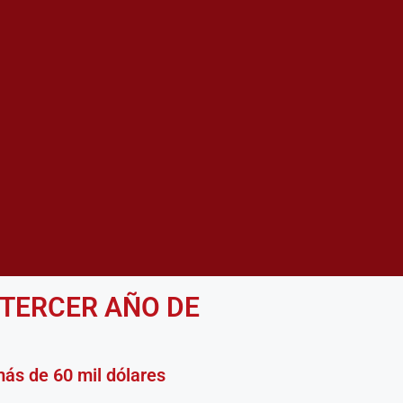
 TERCER AÑO DE
L 100% DE LA
PUESTAL-MEF
más de 60 mil dólares