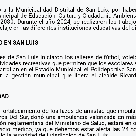
a la Municipalidad Distrital de San Luis, por hab
nicipal de Educación, Cultura y Ciudadanía Ambient
 2030. Durante el año 2024, se realizaron los traba
laje en las diferentes instituciones educativas del d
O EN SAN LUIS
de San Luis iniciaron los talleres de fútbol, voleibo
actividades recreativas que permiten que los escolare
rollan en el Estadio Municipal, el Polideportivo San 
 la gestión municipal que lidera el alcalde Ricard
DAD
 fortalecimiento de los lazos de amistad que impulsa
rea Del Sur, donó una ambulancia valorizada en más
n reglamentaria del Ministerio de Salud, estará en op
ervicio médico, ya que debemos estar alerta las 24 h
aló la autoridad de jurisdicción de San Luis.