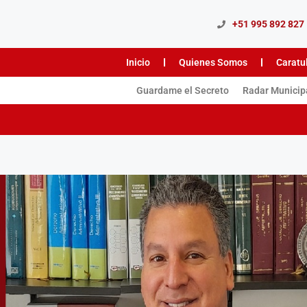
+51 995 892 827
Inicio
Quienes Somos
Caratu
Guardame el Secreto
Radar Municip