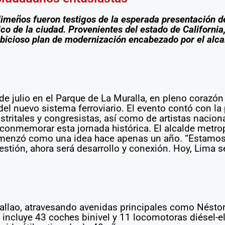
 limeños fueron testigos de la esperada presentación d
co de la ciudad. Provenientes del estado de California,
icioso plan de modernización encabezado por el alcal
de julio en el Parque de La Muralla, en pleno corazó
el nuevo sistema ferroviario. El evento contó con la 
istritales y congresistas, así como de artistas naci
 conmemorar esta jornada histórica. El alcalde metro
comenzó como una idea hace apenas un año. “Estamos
tión, ahora será desarrollo y conexión. Hoy, Lima s
 Callao, atravesando avenidas principales como Nésto
a incluye 43 coches binivel y 11 locomotoras diésel-e