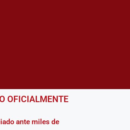
DO OFICIALMENTE
L 100% DE LA
PUESTAL-MEF
ciado ante miles de