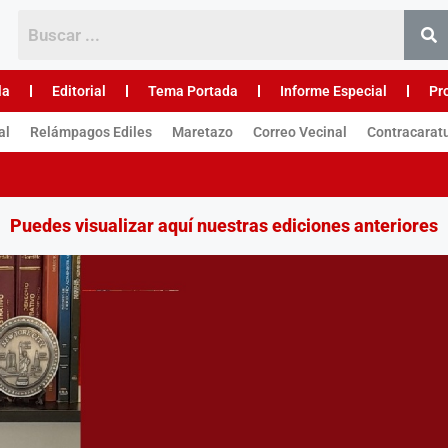
la
Editorial
Tema Portada
Informe Especial
Pr
al
Relámpagos Ediles
Maretazo
Correo Vecinal
Contracarat
Puedes visualizar aquí nuestras ediciones anteriores