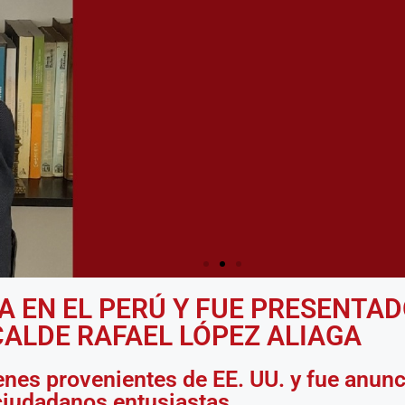
A EN EL PERÚ Y FUE PRESENTA
CALDE RAFAEL LÓPEZ ALIAGA
A CUMPLIR CON E
EJECUCION PRESU
enes provenientes de EE. UU. y fue anun
ciudadanos entusiastas