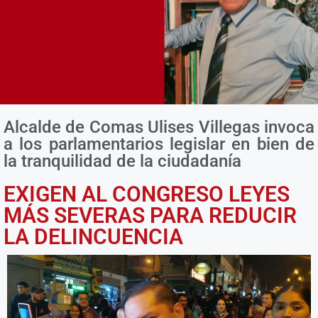
Alcalde de Comas Ulises Villegas invoca
¿QUÉ ESPERAN LOS ALCALDES DE
a los parlamentarios legislar en bien de
LA AMPE Y EL GOBIERNO?
la tranquilidad de la ciudadanía
EXIGEN AL CONGRESO LEYES
MÁS SEVERAS PARA REDUCIR
LA DELINCUENCIA