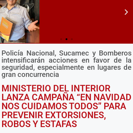
Policía Nacional, Sucamec y Bomberos
MEF INSTA CUMPLIR 100%
intensificarán acciones en favor de la
EJECUCION PRESUPUESTAL
seguridad, especialmente en lugares de
Ver más
gran concurrencia
MINISTERIO DEL INTERIOR
LANZA CAMPAÑA “EN NAVIDAD
NOS CUIDAMOS TODOS” PARA
PREVENIR EXTORSIONES,
ROBOS Y ESTAFAS