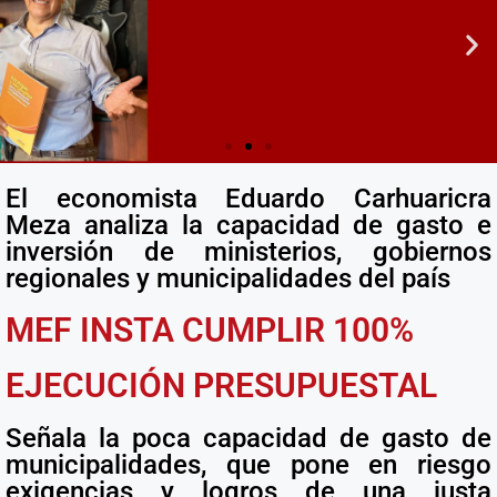
El economista Eduardo Carhuaricra
MEF INSTA CUMPLIR 100%
Meza analiza la capacidad de gasto e
EJECUCION PRESUPUESTAL
inversión de ministerios, gobiernos
Ver más
regionales y municipalidades del país
MEF INSTA CUMPLIR 100%
EJECUCIÓN PRESUPUESTAL
Señala la poca capacidad de gasto de
municipalidades, que pone en riesgo
exigencias y logros de una justa