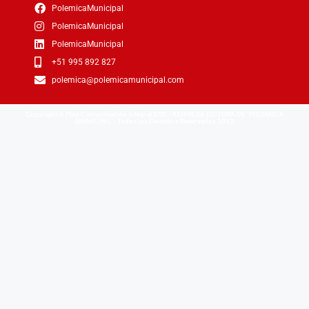
PolemicaMunicipal
PolemicaMunicipal
PolemicaMunicipal
+51 995 892 827
polemica@polemicamunicipal.com
Copyright © Plus Comunicación Integral EIRL - EMPRESA EDITORA DE "POLEMICA
MUNICIPAL - Todos los Derechos Reservados 2022