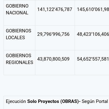
GOBIERNO
141,122’476,787
145,610’061,9
NACIONAL
GOBIERNOS
29,796’996,756
48,423’106,40
LOCALES
GOBIERNOS
43,870,800,509
54,652’557,58
REGIONALES
Ejecución
Solo Proyectos (OBRAS)-
Según Porta